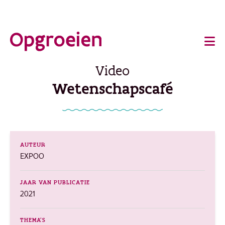
Ga
o
direct
Main
naar
de
navigation
Video
hoofdinhoud
Wetenschapscafé
AUTEUR
EXPOO
JAAR VAN PUBLICATIE
2021
THEMA'S