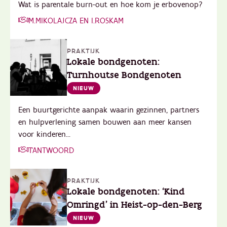
Wat is parentale burn-out en hoe kom je erbovenop?
M.MIKOLAJCZA EN I.ROSKAM
PRAKTIJK
Lokale bondgenoten:
Turnhoutse Bondgenoten
NIEUW
Een buurtgerichte aanpak waarin gezinnen, partners
en hulpverlening samen bouwen aan meer kansen
voor kinderen...
T'ANTWOORD
PRAKTIJK
Lokale bondgenoten: ‘Kind
Omringd’ in Heist-op-den-Berg
NIEUW