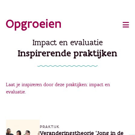
Ga
o
direct
Main
naar
de
navigation
Impact en evaluatie
hoofdinhoud
Inspirerende praktijken
Laat je inspireren door deze praktijken: impact en
evaluatie.
PRAKTIJK
Veranderingstheorie 'Jong in de