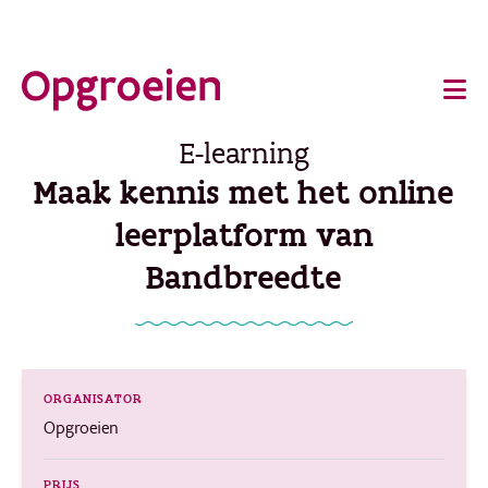
Ga
o
direct
Main
naar
de
navigation
E-learning
hoofdinhoud
Maak kennis met het online
leerplatform van
Bandbreedte
ORGANISATOR
Opgroeien
PRIJS