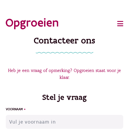
Ga
o
direct
Main
naar
de
navigation
Contacteer ons
hoofdinhoud
Heb je een vraag of opmerking? Opgroeien staat voor je
klaar.
Stel je vraag
VOORNAAM