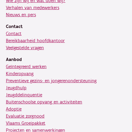
Wie zijn wij en wat doen wij?
Verhalen van medewerkers
Nieuws en pers
Contact
Contact
Bereikbaarheid hoofdkantoor
Veelgestelde vragen
Aanbod
Geïntegreerd werken
Kinderopvang
Preventieve gezins- en jongerenondersteuning
Jeugdhulp
Jeugddelinquentie
Buitenschoolse opvang en activiteiten
Adoptie
Evaluatie zorgnood
Vlaams Groeipakket
Projecten en samenwerkingen