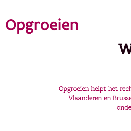
Ga
direct
naar
de
W
hoofdinhoud
Opgroeien helpt het rech
Vlaanderen en Brusse
onde