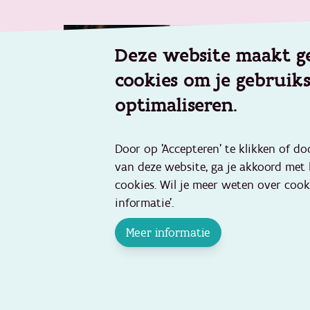
Deze website maakt g
cookies om je gebruik
optimaliseren.
Door op 'Accepteren' te klikken of do
van deze website, ga je akkoord met
Artsennet
cookies. Wil je meer weten over cook
informatie'.
Digitale platform voor artsen die
samenwerken met Opgroeien.
Meer informatie
Ga naar artsennet.opgroeien.be