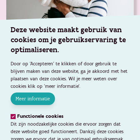
Deze website maakt gebruik van
Mijn Opgroeien
cookies om je gebruikservaring te
Beveiligd platform voor ouders om consultaties te
optimaliseren.
beheren, een zorgnood te laten evalueren en gegevens
van je kind(eren) te raadplegen.
Door op 'Accepteren' te klikken of door gebruik te
Ga naar mijn.opgroeien.be
blijven maken van deze website, ga je akkoord met het
plaatsen van deze cookies. Wil je meer weten over
cookies klik op 'meer informatie'.
Meer informatie
Functionele cookies
Dit zijn noodzakelijke cookies die ervoor zorgen dat
deze website goed functioneert. Dankzij deze cookies
zorgen we ervoor dat je van optimaal gebruiksgemak